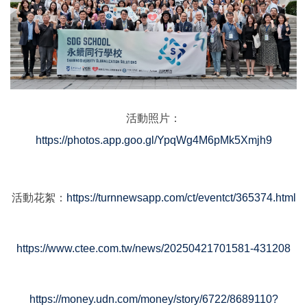
活動照片：
https://photos.app.goo.gl/YpqWg4M6pMk5Xmjh9
活動花絮：
https://turnnewsapp.com/ct/eventct/365374.html
https://www.ctee.com.tw/news/20250421701581-431208
https://money.udn.com/money/story/6722/8689110?