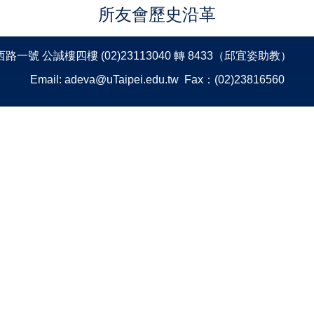
所友會歷史沿革
一號 公誠樓四樓 (02)23113040 轉 8433（邱宜姿助教）
Email:
adeva@uTaipei.edu.tw
Fax：(02)23816560