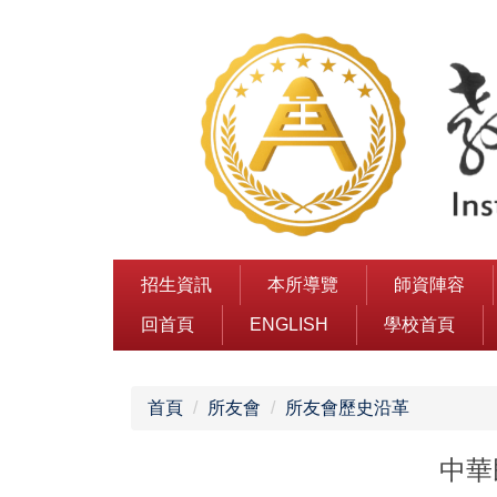
跳
到
主
要
內
容
區
招生資訊
本所導覽
師資陣容
回首頁
ENGLISH
學校首頁
首頁
所友會
所友會歷史沿革
中華