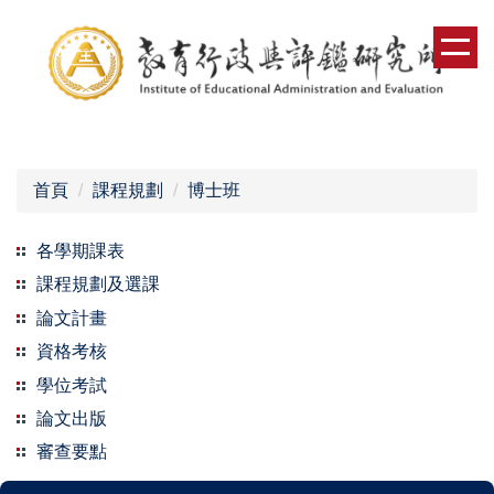
跳
到
主
要
內
容
區
首頁
課程規劃
博士班
各學期課表
課程規劃及選課
論文計畫
資格考核
學位考試
論文出版
審查要點