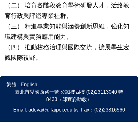
（二）
培育各階段教育學術研發人才，活絡教
育行政與評鑑專業社群。
（三）
精進專業知能與涵養創新思維，強化知
識建構與實務應用能力。
（四）
推動校務治理與國際交流，擴展學生宏
觀國際視野。
繁體
English
臺北市愛國西路一號 公誠樓四樓 (02)23113040 轉
8433（邱宜姿助教）
Email:
adeva@uTaipei.edu.tw
Fax：(02)23816560