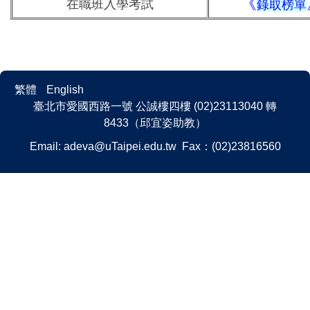
《
在職班入學考試
錄取榜單
繁體
English
臺北市愛國西路一號 公誠樓四樓 (02)23113040 轉
8433（邱宜姿助教）
Email:
adeva@uTaipei.edu.tw
Fax：(02)23816560