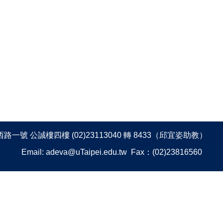
一號 公誠樓四樓 (02)23113040 轉 8433（邱宜姿助教）
Email:
adeva@uTaipei.edu.tw
Fax：(02)23816560