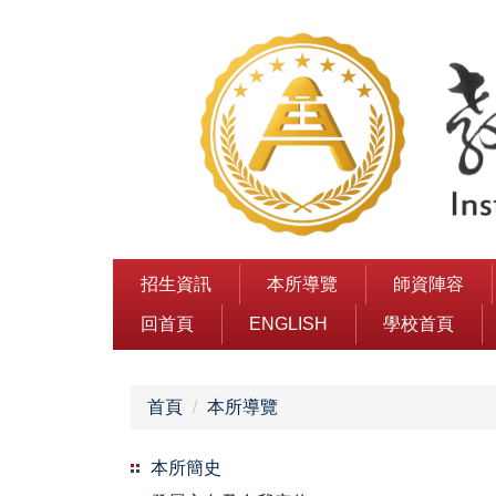
跳
到
主
要
內
容
區
招生資訊
本所導覽
師資陣容
回首頁
ENGLISH
學校首頁
首頁
本所導覽
本所簡史