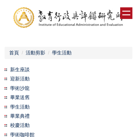
跳
到
主
要
內
容
區
首頁
活動剪影
學生活動
新生座談
迎新活動
學術沙龍
畢業送舊
學生活動
畢業典禮
校慶活動
學術咖啡館