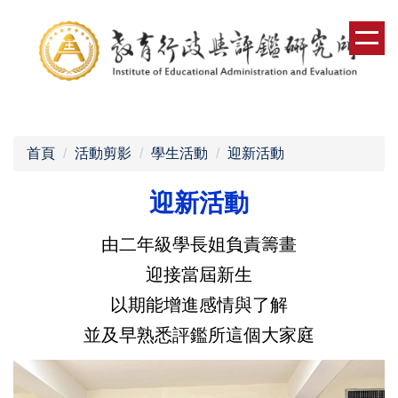
跳
到
主
要
內
容
區
首頁
活動剪影
學生活動
迎新活動
迎新活動
由二年級學長姐負責籌畫
迎接當屆新生
以期能增進感情與了解
並及早熟悉評鑑所這個大家庭