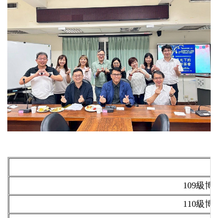
109
級博
110
級博