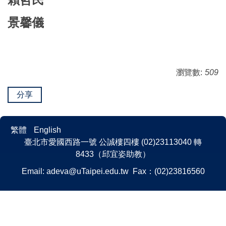
景馨儀
瀏覽數:
509
分享
繁體
English
臺北市愛國西路一號 公誠樓四樓 (02)23113040 轉
8433（邱宜姿助教）
Email:
adeva@uTaipei.edu.tw
Fax：(02)23816560