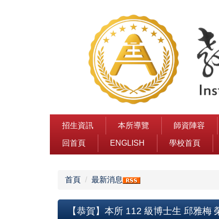
跳
到
主
要
內
容
區
招生資訊
本所導覽
師資陣容
回首頁
ENGLISH
學校首頁
首頁
最新消息
【恭賀】本所 112 級博士生 邱雅