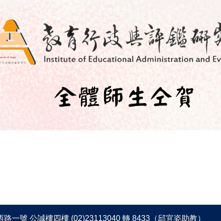
一號 公誠樓四樓 (02)23113040 轉 8433（邱宜姿助教）