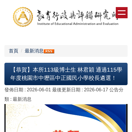
跳
到
主
要
內
容
區
首頁
最新消息
【恭賀】本所113級博士生 林君穎 通過115學
年度桃園市中壢區中正國民小學校長遴選！
發佈日期 :
2026-06-01
最後更新日期 :
2026-06-17
公告分
類 :
最新消息