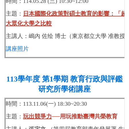
時間：114.05.28 (三) 10:30~12:00
主題：
日本國際化政策對碩士教育的影響：「超
大眾化大學之比較
主講人：嶋內 佐绘
博士
（東京都立大學 准教授
講座照片
113
學年度 第1學期 教育行政與評鑑
研究所學術講座
時間：113.11.06(一) 18:30~20:30
主題：
玩出競爭力
──用玩推動臺灣共榮教育
主講人：
張宇文
（第四屆教育部青年發展署
生