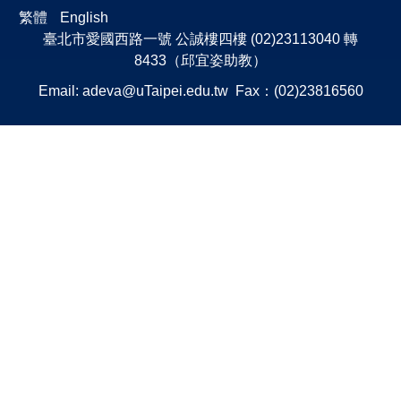
繁體
English
臺北市愛國西路一號 公誠樓四樓 (02)23113040 轉
8433（邱宜姿助教）
Email:
adeva@uTaipei.edu.tw
Fax：(02)23816560