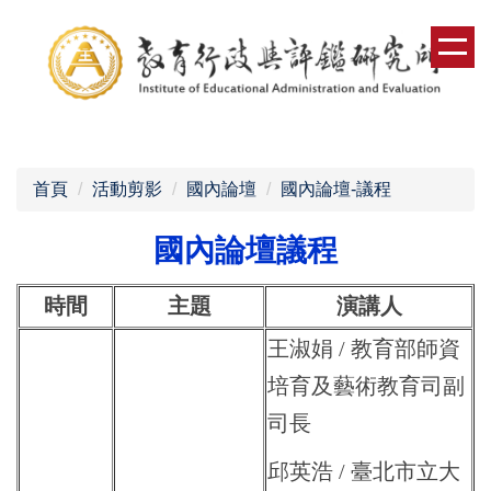
跳
到
主
要
內
容
區
首頁
活動剪影
國內論壇
國內論壇-議程
國內論壇議程
時間
主題
演講人
王淑娟
/
教育部師資
培育及藝術教育司副
司長
邱英浩 / 臺北市立大