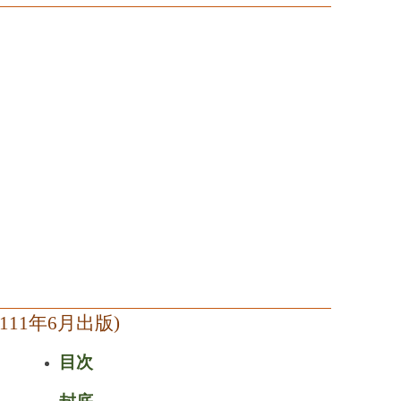
(111
年
6
月出版
)
目次