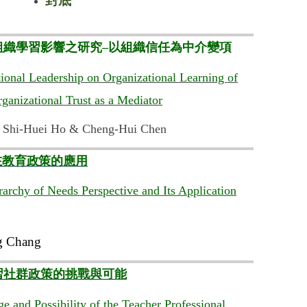
封底
組織學習影響之研究–以組織信任為中介變項
tional Leadership on Organizational Learning of
ganizational Trust as a Mediator
 Shi-Huei Ho & Cheng-Hui Chen
在教育政策的應用
archy of Needs Perspective and Its Application
g Chang
習社群政策的挑戰與可能
e and Possibility of the Teacher Professional