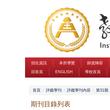
跳
到
主
要
內
容
區
招生資訊
本所導覽
師資陣容
回首頁
ENGLISH
學校首頁
首頁
評鑑學刊
評鑑學刊內容
第31期
期刊目錄列表